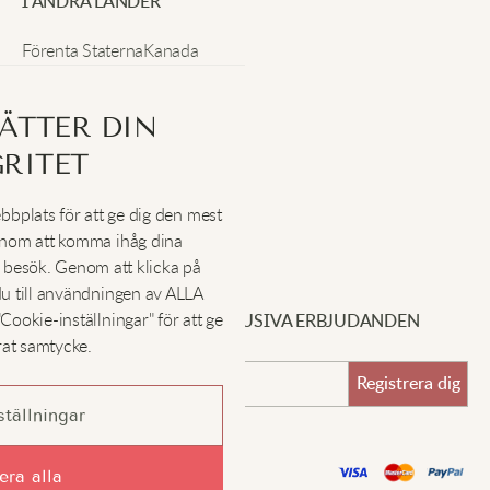
I ANDRA LÄNDER
Förenta Staterna
Kanada
Tyskland
Förenade Kungariket
ÄTTER DIN
Schweiz
Irland
Nya Zeeland
Österrike
Frankrike
Sverige
RITET
bplats för att ge dig den mest
enom att komma ihåg dina
SOCIALA
:
besök. Genom att klicka på
du till användningen av ALLA
ookie-inställningar" för att ge
REGISTRERA DIG FÖR EXKLUSIVA ERBJUDANDEN
rat samtycke.
Registrera dig
tällningar
©Kimonomo 2022-2026
ra alla