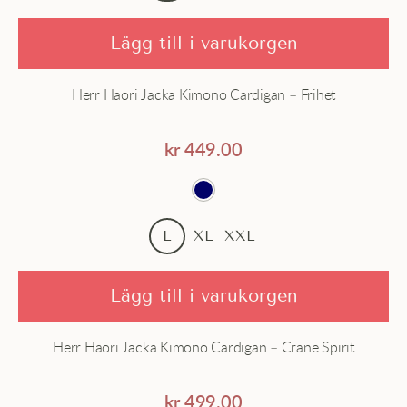
Pris - högt till lågt
Herrkläder
Lägg till i varukorgen
Japanska kläder
Herr Haori Jacka Kimono Cardigan – Frihet
Maskeraddräkter för vuxna och underkläder
Ny kollektion
kr
449.00
L
XL
XXL
Lägg till i varukorgen
Herr Haori Jacka Kimono Cardigan – Crane Spirit
kr
499.00