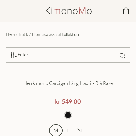
Open main menu
Hem
/
Butik
/
Herr asiatisk stil kollektion
Filter
Sortera efter
Herrkimono Cardigan Lång Haori - Blå Raze
Popularitet
Samling
Genomsnittligt betyg
Dam asiatisk stil kollektion
kr
549.00
Senaste
Damkläder
Pris - lågt till högt
Herr asiatisk stil kollektion
M
L
XL