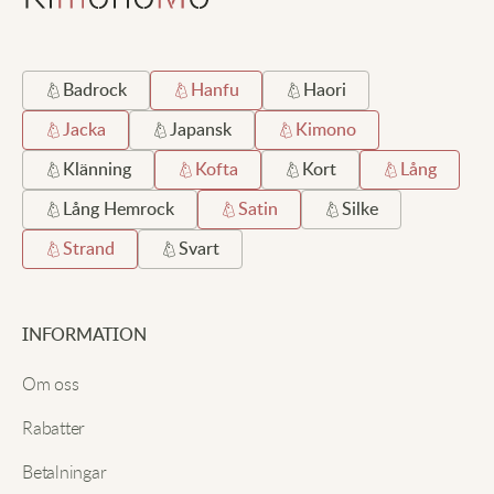
Badrock
Hanfu
Haori
Jacka
Japansk
Kimono
Klänning
Kofta
Kort
Lång
Lång Hemrock
Satin
Silke
Strand
Svart
INFORMATION
Om oss
Rabatter
Betalningar