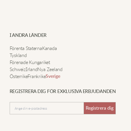
I ANDRA LÄNDER
Förenta Staterna
Kanada
Tyskland
Förenade Kungariket
Schweiz
Irland
Nya Zeeland
Österrike
Frankrike
Sverige
REGISTRERA DIG FÖR EXKLUSIVA ERBJUDANDEN
Registrera dig