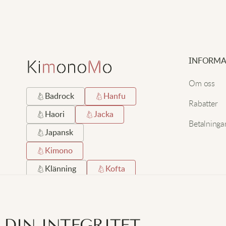
INFORMA
Om oss
Badrock
Hanfu
Rabatter
Haori
Jacka
Betalninga
Japansk
Kimono
Klänning
Kofta
Kort
Lång
Lång Hemrock
 DIN INTEGRITET
Satin
Silke