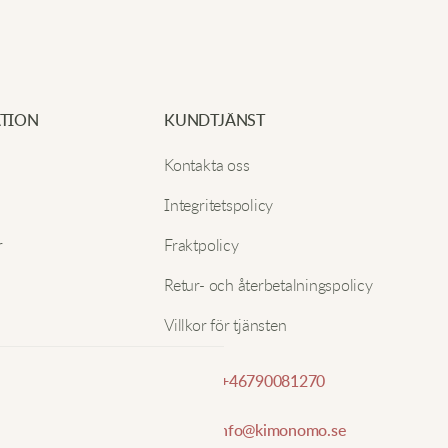
TION
KUNDTJÄNST
Kontakta oss
Integritetspolicy
r
Fraktpolicy
Retur- och återbetalningspolicy
Villkor för tjänsten
Telefon:
+46790081270
E-post:
info@kimonomo.se