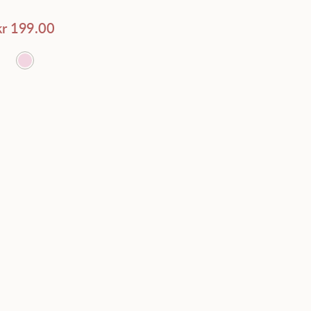
Genomsnittligt betyg
kr
199.00
Senaste
Pris - lågt till högt
Pris - högt till lågt