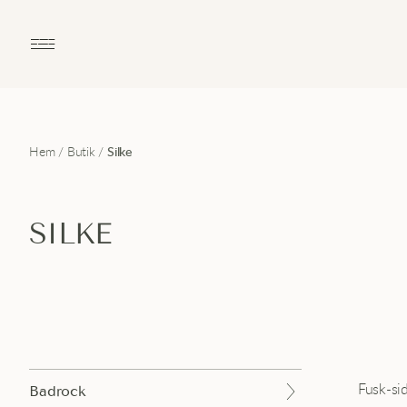
Open main menu
Hem
/
Butik
/
Silke
SILKE
Fusk-si
Badrock