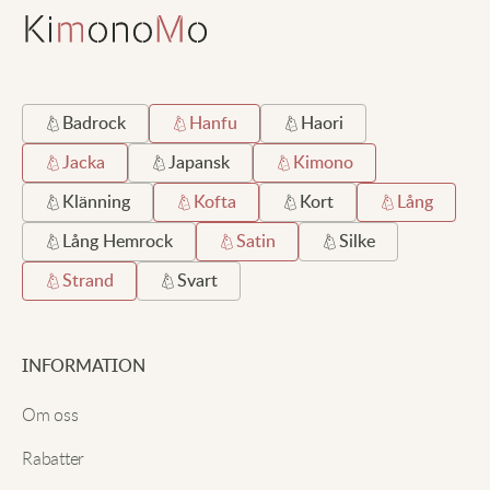
Badrock
Hanfu
Haori
Jacka
Japansk
Kimono
Klänning
Kofta
Kort
Lång
Lång Hemrock
Satin
Silke
Strand
Svart
INFORMATION
Om oss
Rabatter