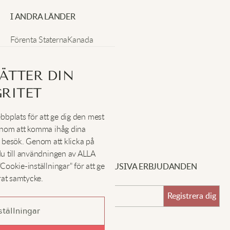
I ANDRA LÄNDER
Förenta Staterna
Kanada
Tyskland
Förenade Kungariket
ÄTTER DIN
Schweiz
Irland
Nya Zeeland
Österrike
Frankrike
Sverige
RITET
bplats för att ge dig den mest
enom att komma ihåg dina
SOCIALA
:
besök. Genom att klicka på
du till användningen av ALLA
ookie-inställningar" för att ge
REGISTRERA DIG FÖR EXKLUSIVA ERBJUDANDEN
rat samtycke.
Registrera dig
tällningar