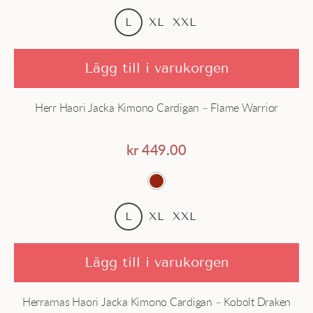
Pris - högt till lågt
Jacka
L
XL
XXL
Japansk
Lägg till i varukorgen
Kimono
Herr Haori Jacka Kimono Cardigan – Flame Warrior
Klänning
Kofta
kr
449.00
Kort
Lång
L
XL
XXL
Lång Hemrock
Lägg till i varukorgen
Satin
Herrarnas Haori Jacka Kimono Cardigan – Kobolt Draken