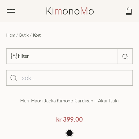
Open main menu
Hem
/
Butik
/
Kort
Filter
Sortera efter
Popularitet
Samling
Herr Haori Jacka Kimono Cardigan – Akai Tsuki
Genomsnittligt betyg
Badrock
Senaste
Hanfu
kr
399.00
Pris - lågt till högt
Haori