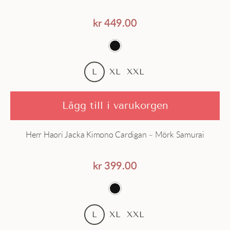
Silke
kr
449.00
Strand
Svart
L
XL
XXL
Lägg till i varukorgen
Herr Haori Jacka Kimono Cardigan – Mörk Samurai
kr
399.00
L
XL
XXL