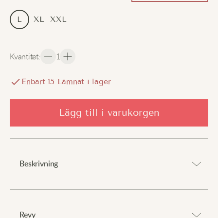
L
XL
XXL
Kvantitet
:
1
Enbart
15
Lämnat i lager
Lägg till i varukorgen
Beskrivning
Uttryck din stil med elegans.
Revy