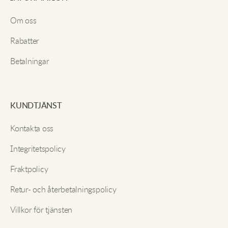
E-post
Alexandra J.
Om oss
Rabatter
Denna kimono är fantastisk! Dess livfulla tryck och
Betalningar
flytande passform får mig att sticka ut. En verklig
Sänd in
showstopper och perfekt för lager-på-lager.
KUNDTJÄNST
Lilja R.
Kontakta oss
Älskar tranmönstret! Det är lätt men håller mig varm,
Integritetspolicy
och hållbarheten är precis rätt. Det har blivit min
favoritjacka.
Fraktpolicy
Retur- och återbetalningspolicy
Måns G.
Villkor för tjänsten