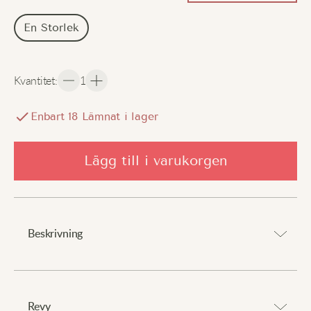
En Storlek
Kvantitet
:
1
Enbart
18
Lämnat i lager
Lägg till i varukorgen
Beskrivning
Ett chic tillägg till din outfit.
Revy