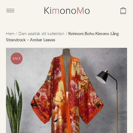
Open main menu
Hem
/
Dam asiatisk stil kollektion
/
Kvinnors Boho Kimono Lång
Strandrock – Amber Leaves