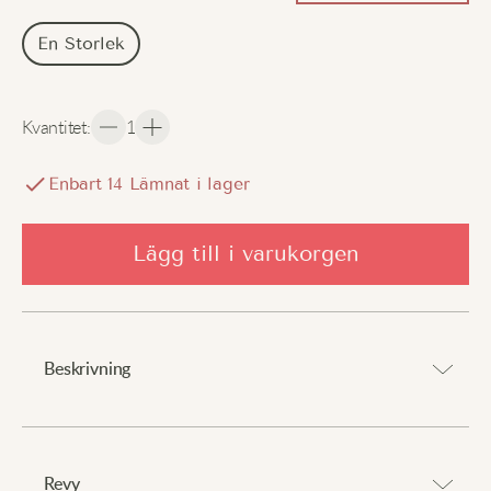
En Storlek
Kvantitet
:
1
Enbart
14
Lämnat i lager
Lägg till i varukorgen
Beskrivning
Berika din klädsel med en levande touch..
Revy