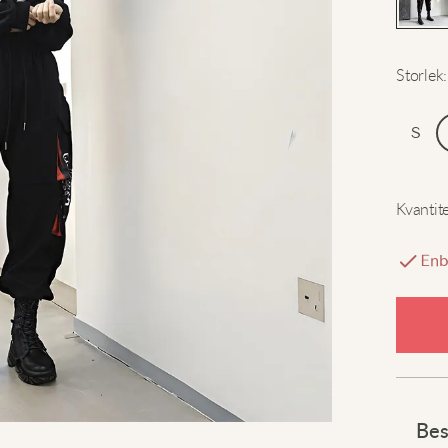
Storlek
:
S
Kvantit
Enb
Bes