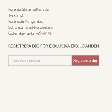
ela outfiten känns mer stilren och rolig.
n
Förenta Staterna
Kanada
Tyskland
Förenade Kungariket
ophia T
Schweiz
Irland
Nya Zeeland
t
Österrike
Frankrike
Sverige
in favorit för lata helger! Älskar att de har plats för alla
måsaker, och remmarna ger en futuristisk känsla.
REGISTRERA DIG FÖR EXKLUSIVA ERBJUDANDEN
Sänd in
Registrera dig
ailey M
e här byxorna är så bekväma för allt jag gör. Fickorna
r djupa, inget trillar ut när jag cyklar.
hloe N