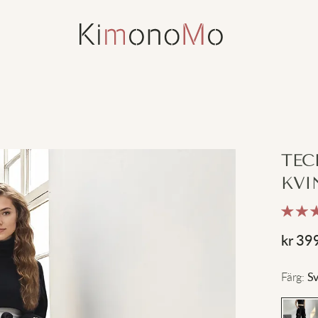
TEC
KVI
kr
39
Färg
:
Sv