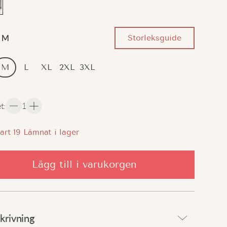
Storleksguide
M
M
L
XL
2XL
3XL
et
:
1
art
19
Lämnat i lager
Lägg till i varukorgen
krivning