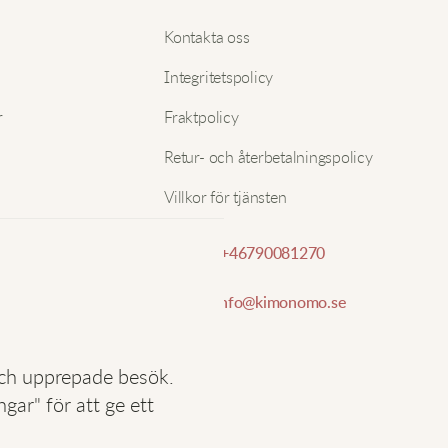
h
Nam
Kontakta oss
Integritetspolicy
S
E-pos
r
Fraktpolicy
M
Retur- och återbetalningspolicy
s
Villkor för tjänsten
H
Telefon:
+46790081270
E-post:
info@kimonomo.se
D
ä
och upprepade besök.
ar" för att ge ett
C