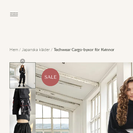
Open main menu
Hem
/
Japanska kläder
/
Techwear Cargo-byxor för Kvinnor