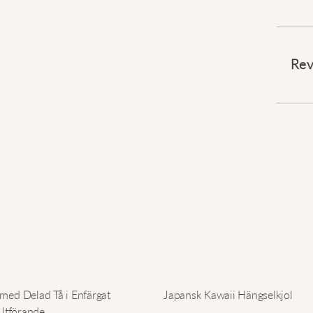
Ta din
Rev
Dessa
på et
passf
förva
uttryc
Tillve
avsla
ävent
allt.
Lägg t
varuk
med Delad Tå i Enfärgat
Japansk Kawaii Hängselkjol
Utförande