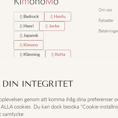
Om oss
Badrock
Hanfu
Rabatter
Haori
Jacka
Betalninga
Japansk
Kimono
Klänning
Kofta
Kort
Lång
Lång Hemrock
 DIN INTEGRITET
Satin
Silke
Strand
Svart
 upplevelsen genom att komma ihåg dina preferenser 
 ALLA cookies. Du kan dock besöka "Cookie-inställning
SOCIALA
:
t samtycke.