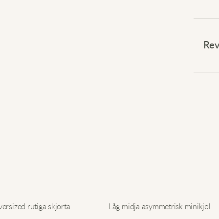
Tidlös
⠀
Rev
Detta
det kä
textu
höga 
alla l
bekvä
eller
att k
⠀
Höj di
rsized rutiga skjorta
Låg midja asymmetrisk minikjol