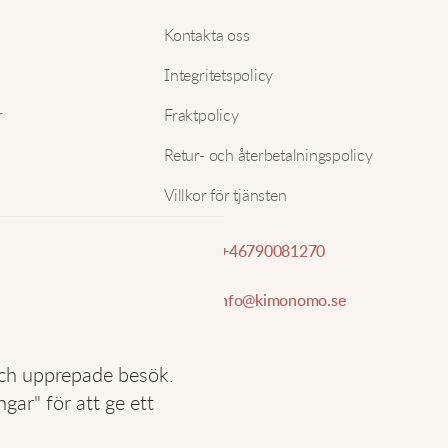
Nam
Kontakta oss
A
Integritetspolicy
E-pos
r
Fraktpolicy
B
Retur- och återbetalningspolicy
Villkor för tjänsten
R
Telefon:
+46790081270
J
t
E-post:
info@kimonomo.se
o
och upprepade besök.
L
ar" för att ge ett
H