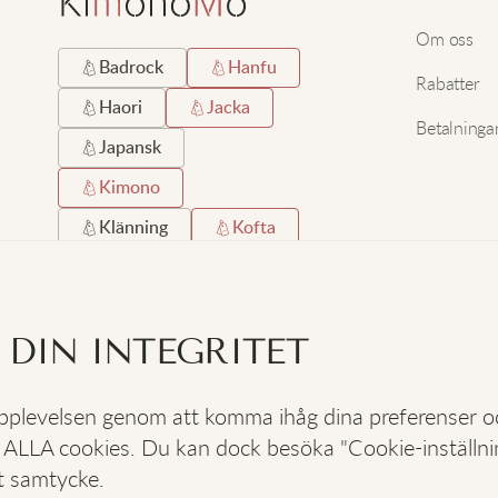
Om oss
Badrock
Hanfu
Rabatter
Haori
Jacka
Betalninga
Japansk
Kimono
Klänning
Kofta
Kort
Lång
Lång Hemrock
 DIN INTEGRITET
Satin
Silke
Strand
Svart
 upplevelsen genom att komma ihåg dina preferenser 
 ALLA cookies. Du kan dock besöka "Cookie-inställning
SOCIALA
:
t samtycke.