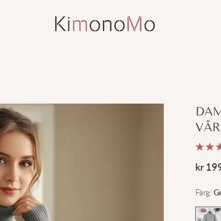
DAM
VÄR
kr
19
Färg
:
G