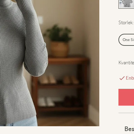
Storlek
:
One S
Kvantit
Enb
Bes