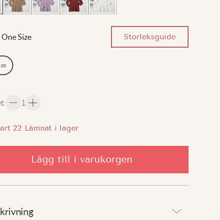
Storleksguide
One Size
ize
et
:
1
art
22
Lämnat i lager
Lägg till i varukorgen
krivning