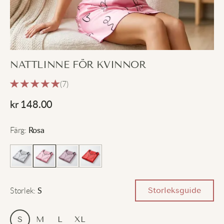
NATTLINNE FÖR KVINNOR
(7)
kr
148.00
Färg
:
Rosa
Storlek
:
Storleksguide
S
S
M
L
XL