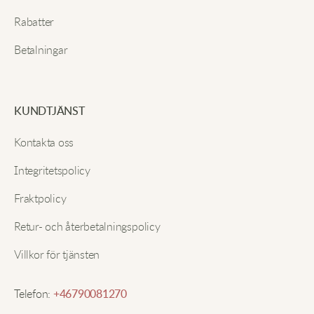
sommaren. Den är supersoft, lätt och ser bedårande
Rabatter
ut med det söta mönstret. Tvättas så bra varje gång!
Betalningar
Sänd in
Maya J.
KUNDTJÄNST
Jag har på mig detta varje natt nu eftersom det är så
Kontakta oss
bekvämt! Axelbanden är lätta att justera och det
sitter perfekt. Gör lata morgnar ännu bättre.
Integritetspolicy
Fraktpolicy
Ella W.
Retur- och återbetalningspolicy
Villkor för tjänsten
Känns bra, passar fint, enkel och lätt.
Telefon:
+46790081270
Kayla P.