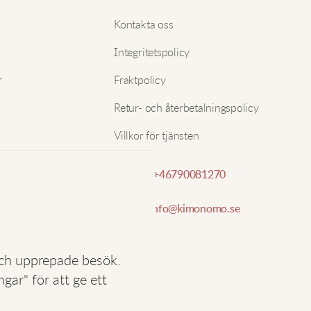
k
Nam
Kontakta oss
f
Integritetspolicy
E-pos
C
r
Fraktpolicy
Retur- och återbetalningspolicy
S
Villkor för tjänsten
m
h
Telefon:
+46790081270
E
E-post:
info@kimonomo.se
R
och upprepade besök.
ar" för att ge ett
I