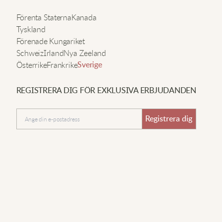
änns. Den sitter snyggt på axlarna och tappar inte
n
Förenta Staterna
Kanada
ormen. Ser jättefin ut instoppad i kjolar!
Tyskland
Förenade Kungariket
Schweiz
Irland
Nya Zeeland
t
assie G.
Österrike
Frankrike
Sverige
uperlätt att klä upp eller ha till vardags. Tyget är
REGISTRERA DIG FÖR EXKLUSIVA ERBJUDANDEN
jukare än de flesta tröjor jag testat och hållbarheten
ittills är fantastisk.
Sänd in
Registrera dig
mily S.
iktigt bekväm och söt, känns som hög kvalitet.
sabel C.