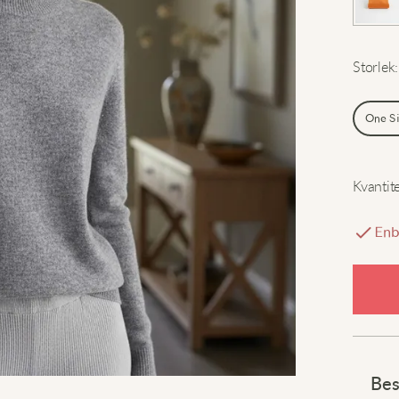
Storlek
:
One S
Kvantit
Enb
Bes