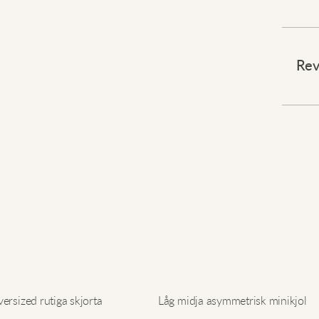
Chic e
⠀
Rev
Mjukt
dagen
vinda
rörel
stil 
eller 
fräsch
säson
⠀
Uppgr
rsized rutiga skjorta
Låg midja asymmetrisk minikjol