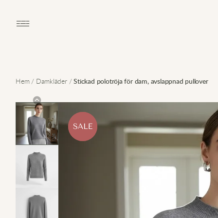
Open main menu
Hem
/
Damkläder
/
Stickad polotröja för dam, avslappnad pullover