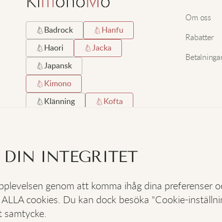
Om oss
Badrock
Hanfu
Rabatter
Haori
Jacka
Betalninga
Japansk
Kimono
Klänning
Kofta
Kort
Lång
Lång Hemrock
 DIN INTEGRITET
Satin
Silke
Strand
Svart
 upplevelsen genom att komma ihåg dina preferenser 
 ALLA cookies. Du kan dock besöka "Cookie-inställning
SOCIALA
:
t samtycke.