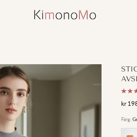
STI
AVS
kr
19
Färg
:
G