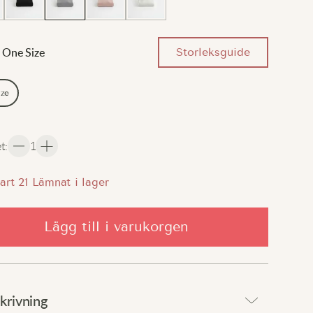
Storleksguide
One Size
ize
et
:
1
art
21
Lämnat i lager
Lägg till i varukorgen
krivning