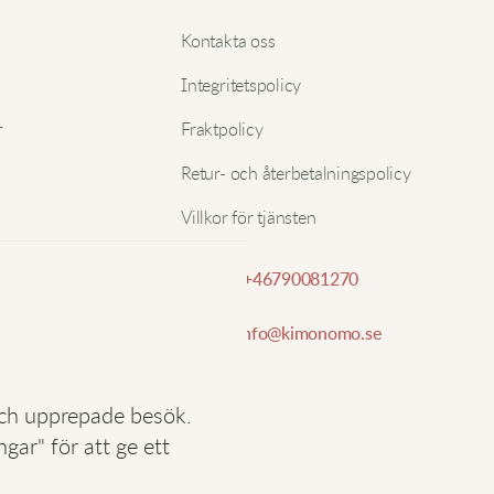
b
Nam
Kontakta oss
f
g
Integritetspolicy
E-pos
r
Fraktpolicy
E
Retur- och återbetalningspolicy
Villkor för tjänsten
Ä
f
k
Telefon:
+46790081270
g
E-post:
info@kimonomo.se
L
och upprepade besök.
ar" för att ge ett
G