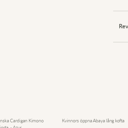
Fånga
Rev
Låt di
med e
förbi.
av tra
de fle
förhö
Lämna 
kundv
anska Cardigan Kimono
Kvinnors öppna Abaya lång kofta
jorta – Azur