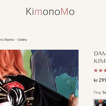
o Skjorta – Geisha
DAM
KIM
kr
29
Färg
:
Sv