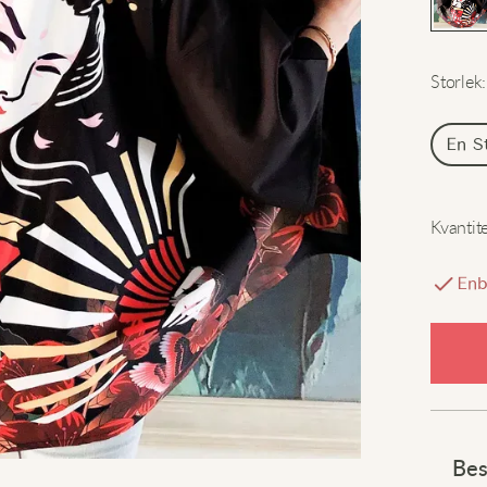
Storlek
:
En S
Kvantit
Enb
Bes