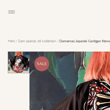
Open main menu
Hem
/
Dam asiatisk stil kollektion
/
Damernas Japansk Cardigan Kimon