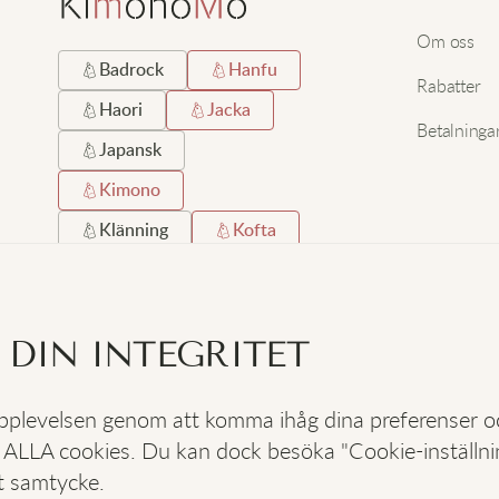
Om oss
Badrock
Hanfu
Rabatter
Haori
Jacka
Betalninga
Japansk
Kimono
Klänning
Kofta
Kort
Lång
Lång Hemrock
 DIN INTEGRITET
Satin
Silke
Strand
Svart
 upplevelsen genom att komma ihåg dina preferenser 
 ALLA cookies. Du kan dock besöka "Cookie-inställning
SOCIALA
:
t samtycke.