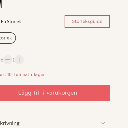
Storleksguide
En Storlek
torlek
et
:
1
art
10
Lämnat i lager
Lägg till i varukorgen
krivning