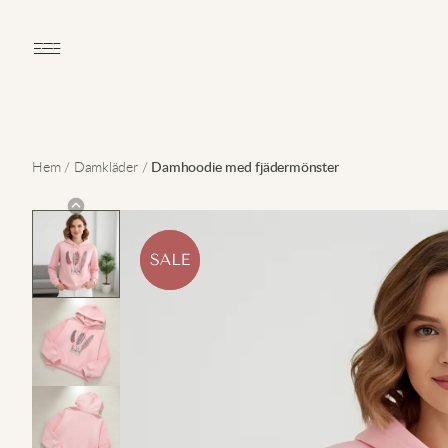
Open main menu
Hem
/
Damkläder
/
Damhoodie med fjädermönster