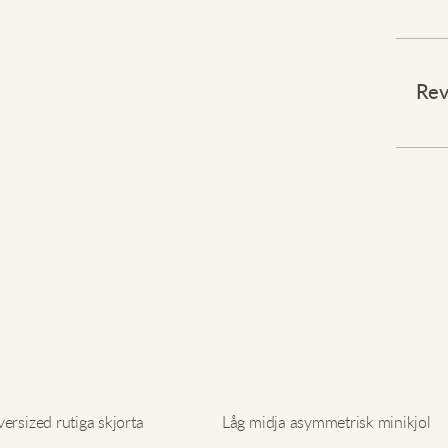
Ett mj
⠀
Rev
Denna
mot hu
att rö
fjäder
avsla
flexib
lång h
tvätt.
⠀
Lyft d
rsized rutiga skjorta
Låg midja asymmetrisk minikjol