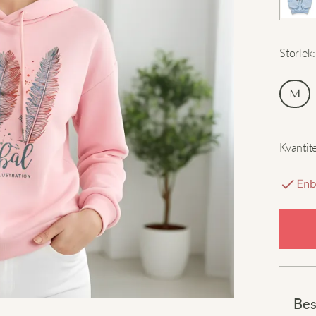
Storlek
:
M
Kvantit
Enb
Bes