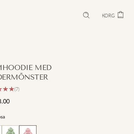
KORG
HOODIE MED
DERMÖNSTER
(7)
8.00
osa