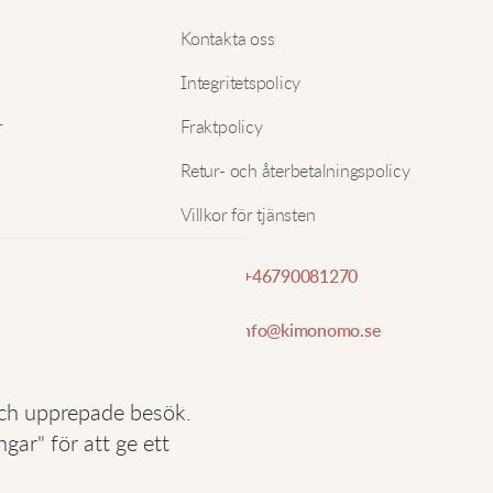
Nam
Kontakta oss
C
Integritetspolicy
E-pos
r
Fraktpolicy
H
f
Retur- och återbetalningspolicy
o
Villkor för tjänsten
S
Telefon:
+46790081270
E-post:
info@kimonomo.se
D
s
j
och upprepade besök.
n
ar" för att ge ett