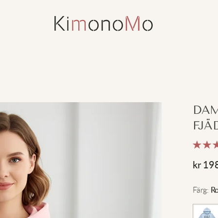
DAM
FJÄ
kr
19
Färg
:
R