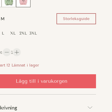
Storleksguide
M
L
XL
2XL
3XL
et
:
1
art
12
Lämnat i lager
Lägg till i varukorgen
krivning