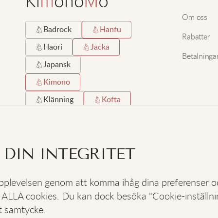
Om oss
Badrock
Hanfu
Rabatter
Haori
Jacka
Betalninga
Japansk
Kimono
Klänning
Kofta
Kort
Lång
Lång Hemrock
 DIN INTEGRITET
Satin
Silke
Strand
Svart
 upplevelsen genom att komma ihåg dina preferenser 
 ALLA cookies. Du kan dock besöka "Cookie-inställning
SOCIALA
:
t samtycke.