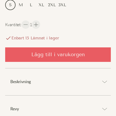
S
M
L
XL
2XL
3XL
Kvantitet
:
1
Enbart
15
Lämnat i lager
Lägg till i varukorgen
Beskrivning
Ett mysigt lager som ger komfort och uttrycker
personlighet.
Revy
⠀