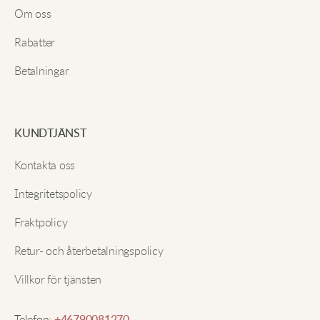
Penny D.
Om oss
Rabatter
Den här hoodien är varm utan att kännas tung.
Betalningar
Materialet verkar slitstarkt och noppar inte efter
Sänd in
tvätt. Dessutom ger det lilla hjärtat en rolig touch.
KUNDTJÄNST
Olivia H.
Kontakta oss
Fin fleece, ser bra ut och känns mysig.
Integritetspolicy
Fraktpolicy
Rachel P.
Retur- och återbetalningspolicy
Villkor för tjänsten
Supergullig och mjuk, sitter fint också.
Telefon: