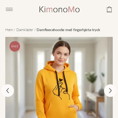
Open main menu
Hem
/
Damkläder
/
Damfleecehoodie med fingerhjärta-tryck