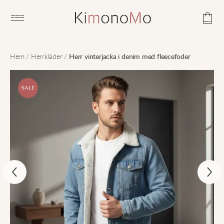
Open main menu
Hem
/
Herrkläder
/
Herr vinterjacka i denim med fleecefoder