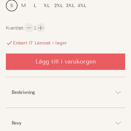
S
M
L
XL
2XL
3XL
4XL
Kvantitet
:
1
Enbart
17
Lämnat i lager
Lägg till i varukorgen
Beskrivning
Kombinerar stil och värme för tuffa vinterförhållanden.
⠀
Revy
Tjockt fleecefoder ger exceptionell mjukhet och komfort