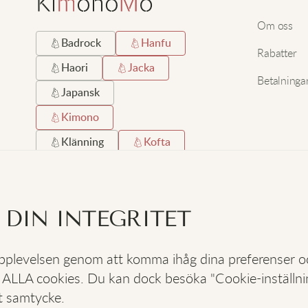
Om oss
Badrock
Hanfu
Rabatter
Haori
Jacka
Betalninga
Japansk
Kimono
Klänning
Kofta
Kort
Lång
Lång Hemrock
 DIN INTEGRITET
Satin
Silke
Strand
Svart
 upplevelsen genom att komma ihåg dina preferenser 
 ALLA cookies. Du kan dock besöka "Cookie-inställning
SOCIALA
:
t samtycke.