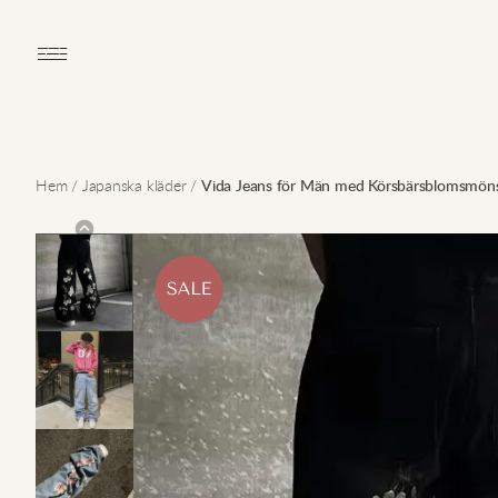
Open main menu
Hem
/
Japanska kläder
/
Vida Jeans för Män med Körsbärsblomsmöns