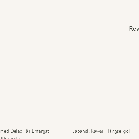
Ge din
Rev
Dessa
avsla
Perfe
konst
enkel 
garder
outfit
Uppgra
med Delad Tå i Enfärgat
Japansk Kawaii Hängselkjol
Utförande