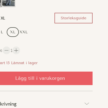
Storleksguide
XL
L
XL
XXL
et
:
1
art
15
Lämnat i lager
Lägg till i varukorgen
krivning