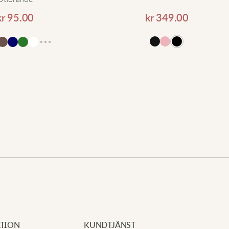
kr
95.00
kr
349.00
Läg
Nyast
Din e
Nödvä
W
Lägg till i varukorgen
Ditt b
K
Din r
J
B
TION
KUNDTJÄNST