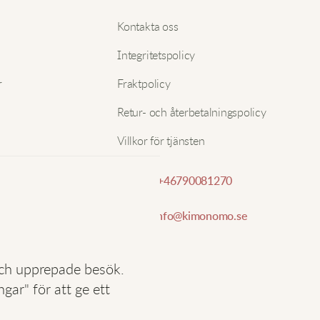
R
Nam
Kontakta oss
Integritetspolicy
S
E-pos
r
Fraktpolicy
Retur- och återbetalningspolicy
Villkor för tjänsten
S
Telefon:
+46790081270
E-post:
info@kimonomo.se
Ä
och upprepade besök.
ar" för att ge ett
S