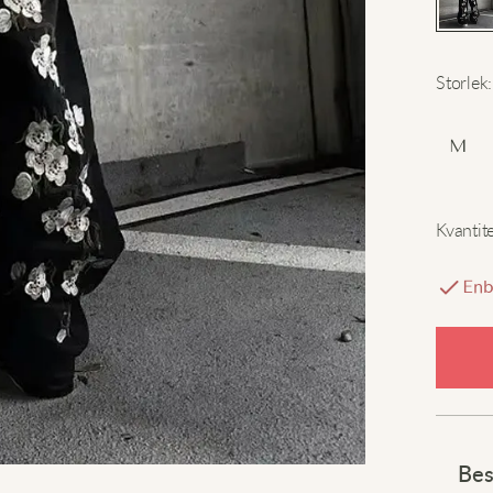
Storlek
:
M
Kvantit
Enb
Bes