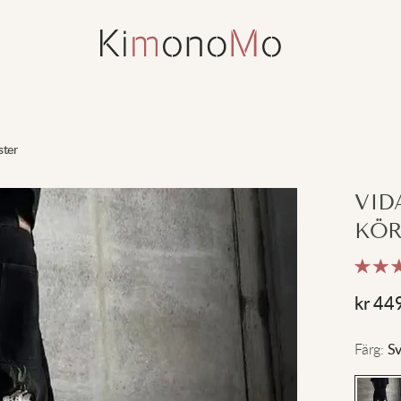
ter
VID
KÖR
kr
44
Färg
:
Sv