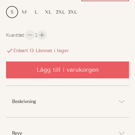
S
M
L
XL
2XL
3XL
Kvantitet
:
1
Enbart
13
Lämnat i lager
Lägg till i varukorgen
Beskrivning
Håll dig varm och mysig hela vintern.
⠀
Revy