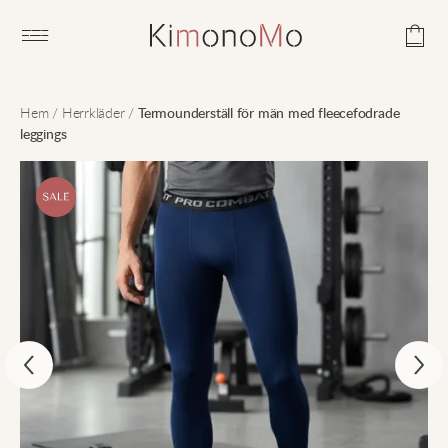
Open main menu
Hem
/
Herrkläder
/
Termounderställ för män med fleecefodrade
leggings