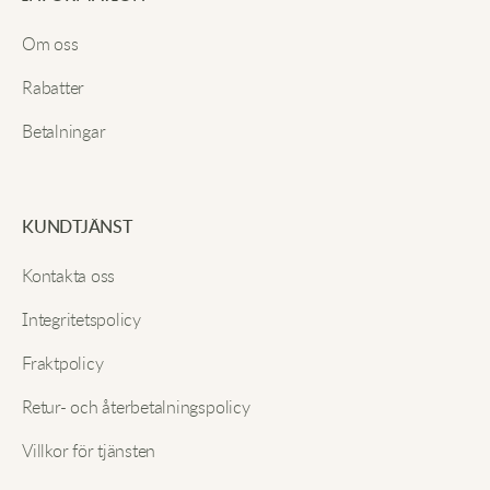
riktigt. Insidan är så mjuk att jag aldrig vill ta av dem,
E-post
och de verkar superhållbara hittills.
Om oss
Rabatter
Michael B.
Betalningar
Sänd in
Perfekt passform och de håller mig supervarm även
när det är iskallt ute. Sömmen verkar väldigt stark
och jag har redan använt dem massor.
KUNDTJÄNST
Kontakta oss
Tyler H.
Integritetspolicy
Fraktpolicy
Kan inte få nog av dessa joggers! De justerbara
muddarna är en räddning och de ser mycket bättre
Retur- och återbetalningspolicy
ut än mina andra mjukisbyxor. Helt klart värt det.
Villkor för tjänsten