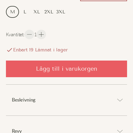
M
L
XL
2XL
3XL
Kvantitet
:
1
Enbart
19
Lämnat i lager
Lägg till i varukorgen
Beskrivning
Avslappnad passform för kyligt väder.
⠀
Revy