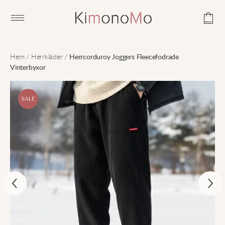
Open main menu
Hem
/
Herrkläder
/
Herrcorduroy Joggers Fleecefodrade
Vinterbyxor