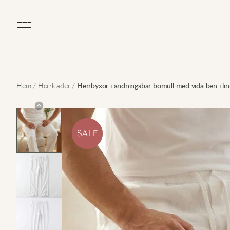
Open main menu
Hem
/
Herrkläder
/
Herrbyxor i andningsbar bomull med vida ben i li