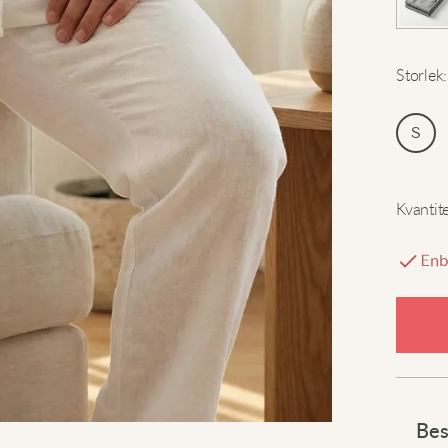
Storlek
:
S
Kvantit
Enb
Bes