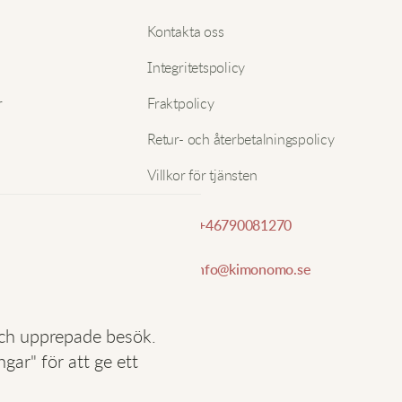
ä
Nam
Kontakta oss
b
Integritetspolicy
E-pos
H
r
Fraktpolicy
Retur- och återbetalningspolicy
L
Villkor för tjänsten
M
Telefon:
+46790081270
E-post:
info@kimonomo.se
K
u
k
och upprepade besök.
ar" för att ge ett
T