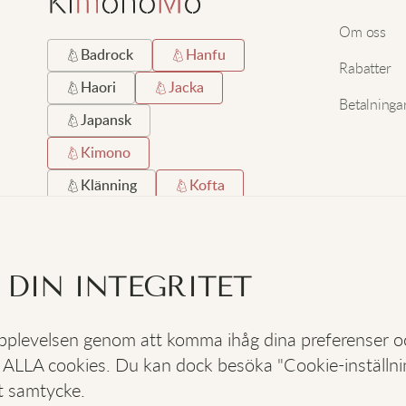
Om oss
Badrock
Hanfu
Rabatter
Haori
Jacka
Betalninga
Japansk
Kimono
Klänning
Kofta
Kort
Lång
Lång Hemrock
 DIN INTEGRITET
Satin
Silke
Strand
Svart
 upplevelsen genom att komma ihåg dina preferenser 
 ALLA cookies. Du kan dock besöka "Cookie-inställning
SOCIALA
:
t samtycke.