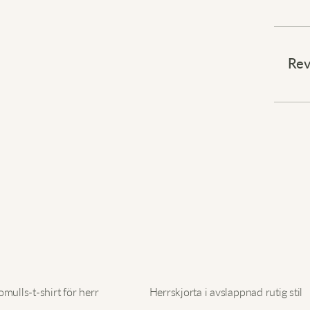
Håll 
⠀
Rev
Njut a
Rörels
Känn 
klibb
efterm
varje
⠀
Höj di
mulls-t-shirt för herr
Herrskjorta i avslappnad rutig stil