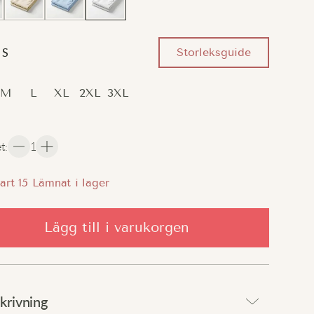
Storleksguide
S
M
L
XL
2XL
3XL
et
:
1
art
15
Lämnat i lager
Lägg till i varukorgen
krivning