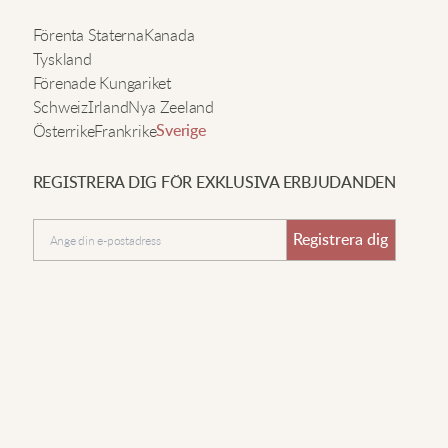
r supersoft och de vida benen gör det lätt att slappna av
n
Förenta Staterna
Kanada
åde när jag jobbar och umgås.
Tyskland
Förenade Kungariket
Schweiz
Irland
Nya Zeeland
t
enry L.
Österrike
Frankrike
Sverige
ätta och bekväma för dagligt bruk.
REGISTRERA DIG FÖR EXKLUSIVA ERBJUDANDEN
Sänd in
Registrera dig
ike D.
änns som att ha på sig pyjamas men ser mycket bättre
t! Jag använder dem överallt och alla frågar var jag har
öpt dem. Även efter tvätt känns de som nya.
ony N.