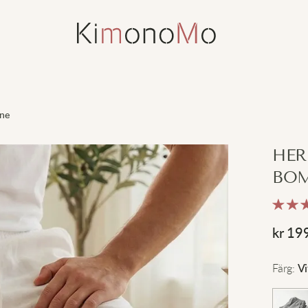
nne
HER
BOM
kr
19
Färg
:
Vi