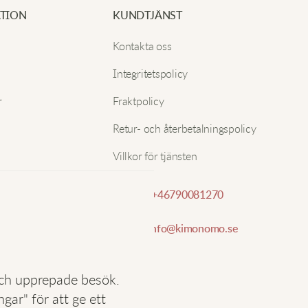
s
TION
KUNDTJÄNST
Nam
Kontakta oss
M
Integritetspolicy
E-pos
r
Fraktpolicy
B
Retur- och återbetalningspolicy
Villkor för tjänsten
J
Telefon:
+46790081270
J
V
E-post:
info@kimonomo.se
n
v
och upprepade besök.
ar" för att ge ett
E