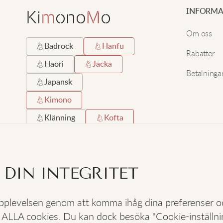
INFORMA
Om oss
Badrock
Hanfu
Rabatter
Haori
Jacka
Betalninga
Japansk
Kimono
Klänning
Kofta
Kort
Lång
Lång Hemrock
 DIN INTEGRITET
Satin
Silke
Strand
Svart
 upplevelsen genom att komma ihåg dina preferenser 
 ALLA cookies. Du kan dock besöka "Cookie-inställning
SOCIALA
: