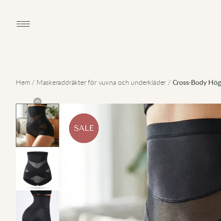
Open main menu
Hem
/
Maskeraddräkter för vuxna och underkläder
/
Cross-Body Högm