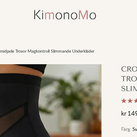
idjade Trosor Magkontroll Slimmande Underkläder
CRO
TRO
SLI
kr
14
Färg
:
Sv