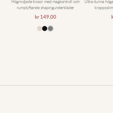
Högmidjade trosor med magkontroll och
Ultra-tunna höga
rumplyftande shapingunderkläder
kroppssli
kr
149.00
ll i varukorgen
Lägg till i varukorgen