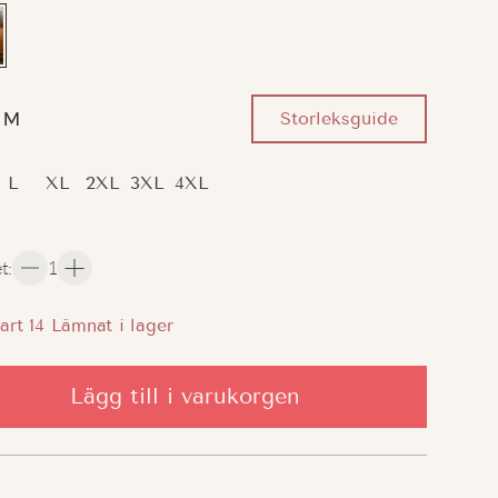
Storleksguide
M
L
XL
2XL
3XL
4XL
et
:
1
art
14
Lämnat i lager
Lägg till i varukorgen