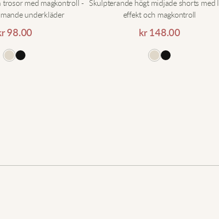
 trosor med magkontroll -
Skulpterande högt midjade shorts med l
mmande underkläder
effekt och magkontroll
kr
98.00
kr
148.00
Läg
Nyast
Din e
Nödvä
L
Lägg till i varukorgen
Ditt b
H
Din r
H
M
o