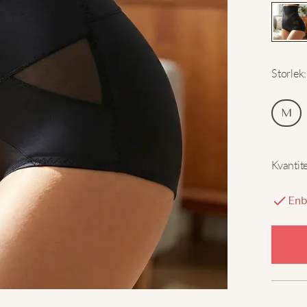
Storlek
:
M
Kvantit
Enb